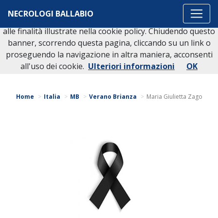
Questo sito o gli strumenti terzi da questo utilizzati si
NECROLOGI BALLABIO
avvalgono di cookie necessari al funzionamento ed utili
alle finalità illustrate nella cookie policy. Chiudendo questo
banner, scorrendo questa pagina, cliccando su un link o
proseguendo la navigazione in altra maniera, acconsenti
Torna indietro
all'uso dei cookie.
Ulteriori informazioni
OK
Home
Italia
MB
Verano Brianza
Maria Giulietta Zago