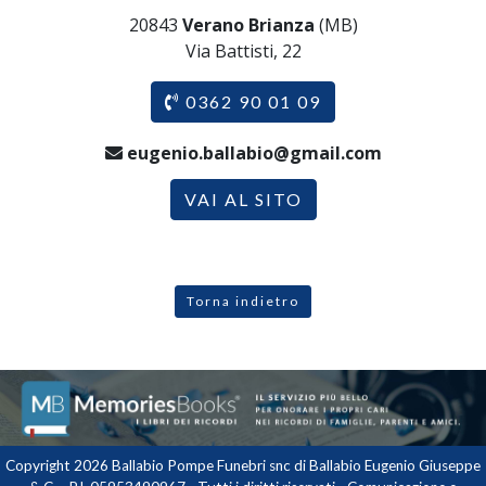
20843
Verano Brianza
(MB)
Via Battisti, 22
0362 90 01 09
eugenio.ballabio@gmail.com
VAI AL SITO
Torna indietro
Copyright 2026 Ballabio Pompe Funebri snc di Ballabio Eugenio Giuseppe