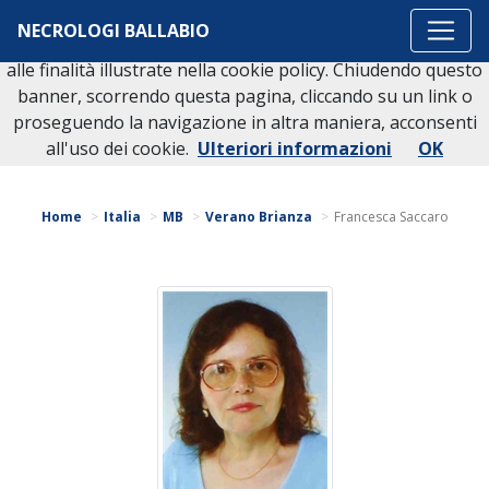
Questo sito o gli strumenti terzi da questo utilizzati si
NECROLOGI BALLABIO
avvalgono di cookie necessari al funzionamento ed utili
alle finalità illustrate nella cookie policy. Chiudendo questo
banner, scorrendo questa pagina, cliccando su un link o
proseguendo la navigazione in altra maniera, acconsenti
Torna indietro
all'uso dei cookie.
Ulteriori informazioni
OK
Home
Italia
MB
Verano Brianza
Francesca Saccaro